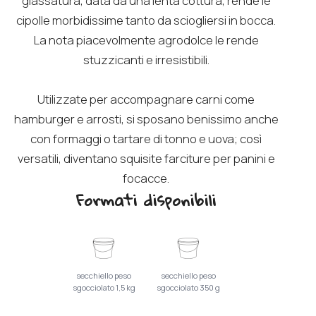
glassatura, data da una lenta cottura, rende le
cipolle morbidissime tanto da sciogliersi in bocca.
La nota piacevolmente agrodolce le rende
stuzzicanti e irresistibili.
Utilizzate per accompagnare carni come
hamburger e arrosti, si sposano benissimo anche
con formaggi o tartare di tonno e uova; così
versatili, diventano squisite farciture per panini e
focacce.
Formati disponibili
secchiello peso
secchiello peso
sgocciolato 1,5 kg
sgocciolato 350 g